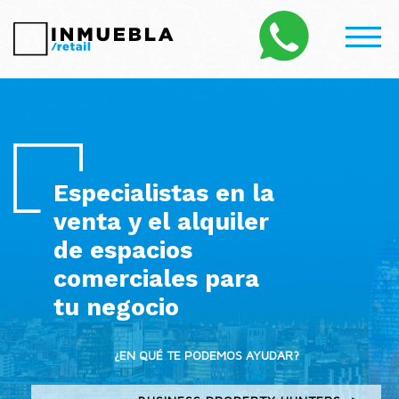
Chat
Especialistas en la
venta y el alquiler
de espacios
comerciales para
tu negocio
¿EN QUÉ TE PODEMOS AYUDAR?